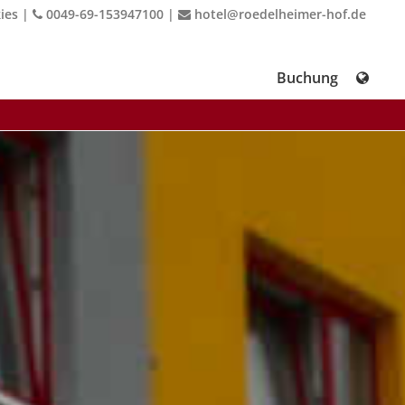
ies
|
0049-69-153947100
|
hotel@roedelheimer-hof.de
Buchung