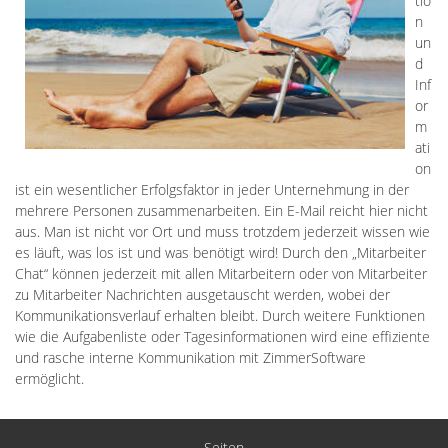
tio
n
un
d
Inf
or
m
ati
on
ist ein wesentlicher Erfolgsfaktor in jeder Unternehmung in der
mehrere Personen zusammenarbeiten. Ein E-Mail reicht hier nicht
aus. Man ist nicht vor Ort und muss trotzdem jederzeit wissen wie
es läuft, was los ist und was benötigt wird! Durch den „Mitarbeiter
Chat“ können jederzeit mit allen Mitarbeitern oder von Mitarbeiter
zu Mitarbeiter Nachrichten ausgetauscht werden, wobei der
Kommunikationsverlauf erhalten bleibt. Durch weitere Funktionen
wie die Aufgabenliste oder Tagesinformationen wird eine effiziente
und rasche interne Kommunikation mit ZimmerSoftware
ermöglicht.
Seiten