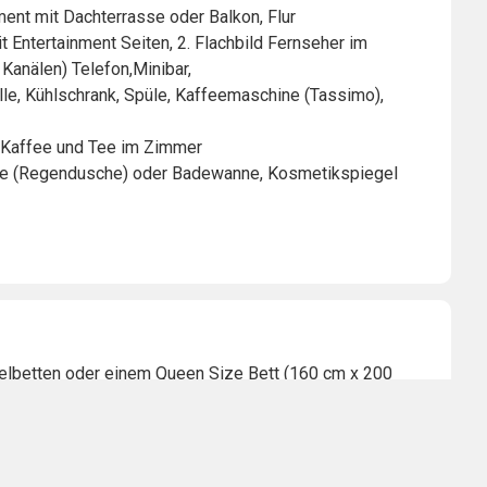
ent mit Dachterrasse oder Balkon, Flur
 Entertainment Seiten, 2. Flachbild Fernseher im
 Kanälen) Telefon,Minibar,
lle, Kühlschrank, Spüle, Kaffeemaschine (Tassimo),
ch Kaffee und Tee im Zimmer
he (Regendusche) oder Badewanne, Kosmetikspiegel
elbetten oder einem Queen Size Bett (160 cm x 200
Wunsch mit Balkon oder ruhiger Lage ( nach
 Entertainment Seiten (SAT TV mit internationalen