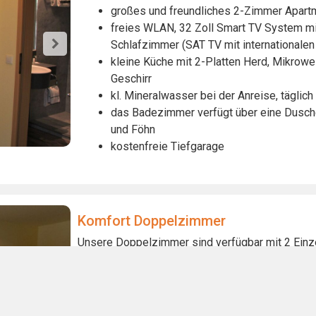
großes und freundliches 2-Zimmer Apartm
freies WLAN, 32 Zoll Smart TV System mit
Schlafzimmer (SAT TV mit internationalen
kleine Küche mit 2-Platten Herd, Mikrowe
Geschirr
kl. Mineralwasser bei der Anreise, tägli
das Badezimmer verfügt über eine Dusc
und Föhn
kostenfreie Tiefgarage
Komfort Doppelzimmer
Unsere Doppelzimmer sind verfügbar mit 2 Einz
cm)
helle und freundliche Komfortzimmer auf 
Verfügbarkeit)
freies WLAN, 32 Zoll Smart TV System mit